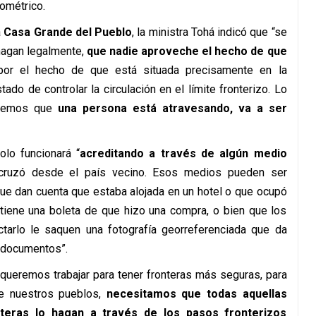
iométrico.
a
Casa Grande del Pueblo
, la ministra Tohá indicó que “se
 hagan legalmente,
que nadie aproveche el hecho de que
por el hecho de que está situada precisamente en la
stado de controlar la circulación en el límite fronterizo. Lo
ctemos que
una persona está atravesando, va a ser
olo funcionará “
acreditando a través de algún medio
cruzó desde el país vecino. Esos medios pueden ser
ue dan cuenta que estaba alojada en un hotel o que ocupó
 tiene una boleta de que hizo una compra, o bien que los
arlo le saquen una fotografía georreferenciada que da
n documentos”.
si queremos trabajar para tener fronteras más seguras, para
de nuestros pueblos,
necesitamos que todas aquellas
nteras lo hagan a través de los pasos fronterizos