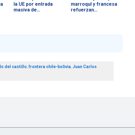
ja
la UE por entrada
marroquí y francesa
masiva de…
refuerzan…
o del castillo
,
frontera chile-bolivia
,
Juan Carlos