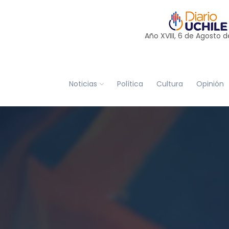
Año XVIII, 6 de
Agosto
d
Noticias
Política
Cultura
Opinión