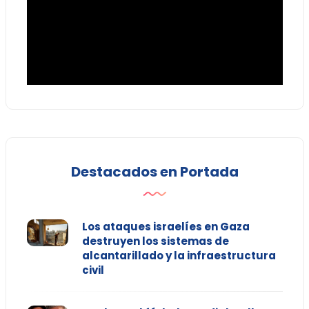
Destacados en Portada
Los ataques israelíes en Gaza
destruyen los sistemas de
alcantarillado y la infraestructura
civil