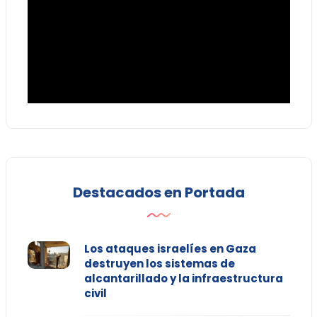
Destacados en Portada
Los ataques israelíes en Gaza
destruyen los sistemas de
alcantarillado y la infraestructura
civil