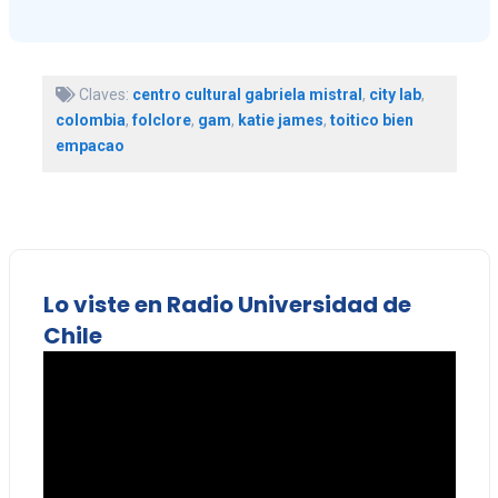
Claves:
centro cultural gabriela mistral
,
city lab
,
colombia
,
folclore
,
gam
,
katie james
,
toitico bien
empacao
Lo viste en Radio Universidad de
Chile