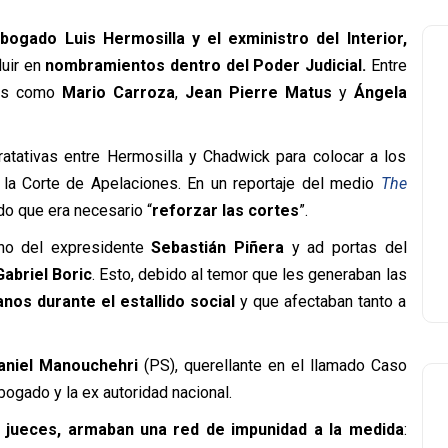
bogado Luis Hermosilla y el exministro del Interior,
luir en
nombramientos dentro del Poder Judicial.
Entre
ces como
Mario Carroza
,
Jean Pierre Matus
y
Ángela
ratativas entre Hermosilla y Chadwick para colocar a los
la Corte de Apelaciones. En un reportaje del medio
The
do que era necesario “
reforzar las cortes
”.
rno del expresidente
Sebastián Piñera
y ad portas del
abriel Boric
. Esto, debido al temor que les generaban las
os durante el estallido social
y que afectaban tanto a
aniel Manouchehri
(PS), querellante en el llamado Caso
bogado y la ex autoridad nacional.
 jueces, armaban una red de impunidad a la medida
: