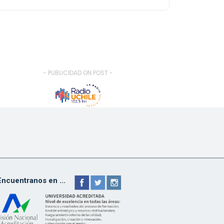
- PUBLICIDAD ON POST -
Encuentranos en ...