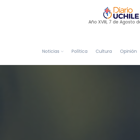
Año XVIII, 7 de
Agosto
d
Noticias
Política
Cultura
Opinión