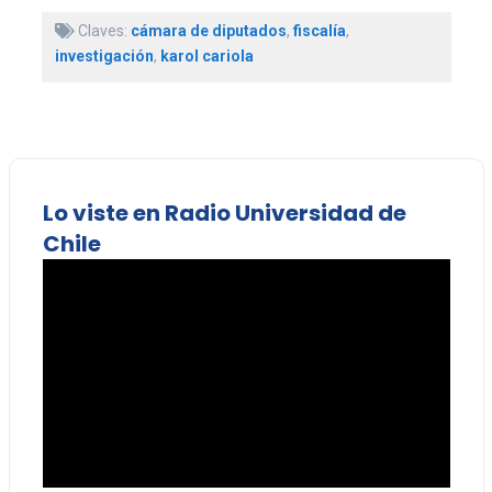
Claves:
cámara de diputados
,
fiscalía
,
investigación
,
karol cariola
Lo viste en Radio Universidad de
Chile