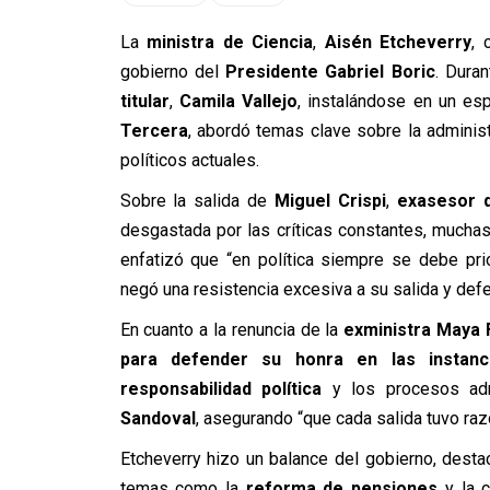
La
ministra de Ciencia
,
Aisén Etcheverry
,
gobierno del
Presidente Gabriel Boric
. Duran
titular
,
Camila Vallejo
, instalándose en un e
Tercera
, abordó temas clave sobre la adminis
políticos actuales.
Sobre la salida de
Miguel Crispi
,
exasesor 
desgastada por las críticas constantes, muchas 
enfatizó que “en política siempre se debe pri
negó una resistencia excesiva a su salida y defe
En cuanto a la renuncia de la
exministra Maya
para defender su honra en las instanc
responsabilidad política
y los procesos adm
Sandoval
, asegurando “que cada salida tuvo raz
Etcheverry hizo un balance del gobierno, desta
temas como la
reforma de pensiones
y la c