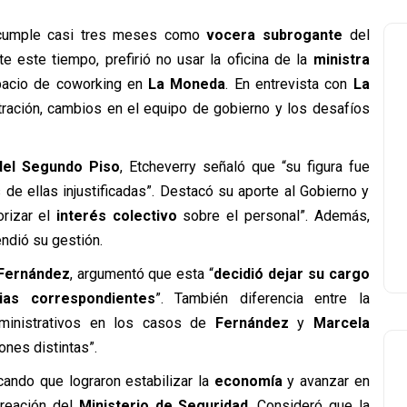
 cumple casi tres meses como
vocera subrogante
del
te este tiempo, prefirió no usar la oficina de la
ministra
spacio de coworking en
La Moneda
. En entrevista con
La
tración, cambios en el equipo de gobierno y los desafíos
del Segundo Piso
, Etcheverry señaló que “su figura fue
de ellas injustificadas”. Destacó su aporte al Gobierno y
orizar el
interés colectivo
sobre el personal”. Además,
ndió su gestión.
 Fernández
, argumentó que esta “
decidió dejar su cargo
ias correspondientes
”. También diferencia entre la
inistrativos en los casos de
Fernández
y
Marcela
ones distintas”.
cando que lograron estabilizar la
economía
y avanzar en
reación del
Ministerio de Seguridad
. Consideró que la