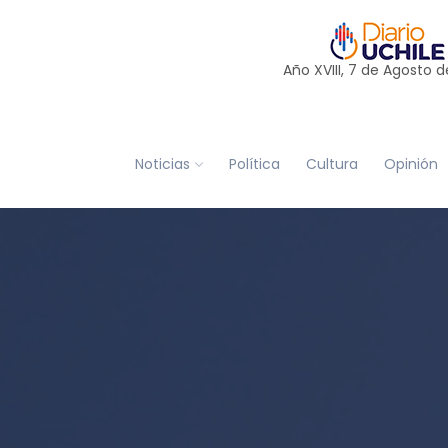
Año XVIII, 7 de
Agosto
d
Noticias
Política
Cultura
Opinión