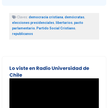
Claves:
democracia cristiana
,
demócratas
,
elecciones presidenciales
,
libertarios
,
pacto
parlamentario
,
Partido Social Cristiano
,
republicanos
Lo viste en Radio Universidad de
Chile