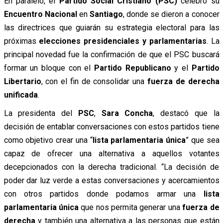
En paralelo, el
Partido Social Cristiano (PSC)
celebró su
Encuentro Nacional
en
Santiago
, donde se dieron a conocer
las directrices que guiarán su estrategia electoral para las
próximas
elecciones presidenciales y parlamentarias
. La
principal novedad fue la confirmación de que el PSC buscará
formar un bloque con el
Partido Republicano
y el
Partido
Libertario
, con el fin de consolidar una
fuerza de derecha
unificada
.
La presidenta del
PSC
,
Sara Concha
, destacó que la
decisión de entablar conversaciones con estos partidos tiene
como objetivo crear una “
lista parlamentaria única
” que sea
capaz de ofrecer una alternativa a aquellos votantes
decepcionados con la derecha tradicional. “La decisión de
poder dar luz verde a estas conversaciones y acercamientos
con otros partidos donde podamos armar una
lista
parlamentaria única
que nos permita generar una
fuerza de
derecha
y también una alternativa a las personas que están