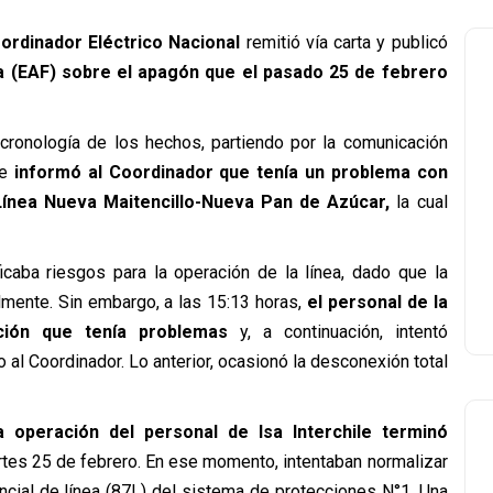
ordinador Eléctrico Nacional
remitió vía carta y publicó
la (EAF) sobre el apagón que el pasado 25 de febrero
ronología de los hechos, partiendo por la comunicación
ue
informó al Coordinador que tenía un problema con
ínea Nueva Maitencillo-Nueva Pan de Azúcar,
la cual
ficaba riesgos para la operación de la línea, dado que la
mente. Sin embargo, a las 15:13 horas,
el personal de la
ción que tenía problemas
y, a continuación, intentó
o al Coordinador. Lo anterior, ocasionó la desconexión total
 operación del personal de Isa Interchile terminó
tes 25 de febrero. En ese momento, intentaban normalizar
ncial de línea (87L) del sistema de protecciones N°1. Una