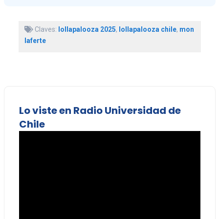
Claves:
lollapalooza 2025
,
lollapalooza chile
,
mon
laferte
Lo viste en Radio Universidad de
Chile