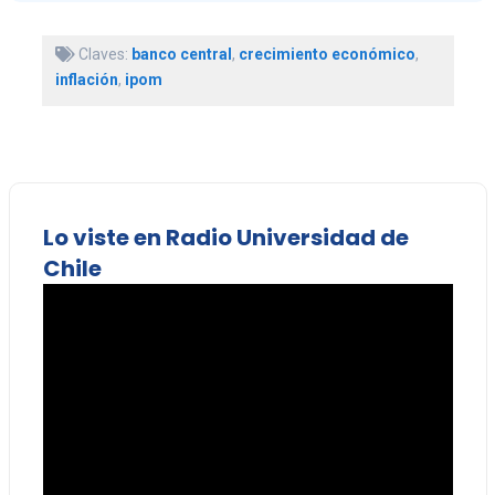
Claves:
banco central
,
crecimiento económico
,
inflación
,
ipom
Lo viste en Radio Universidad de
Chile