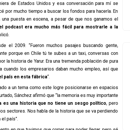
iniera de Estados Unidos y esa conversación para mí se
cé por mucho tiempo a buscar los fondos para hacerla. En
da una puesta en escena, a pesar de que nos ganamos el
el podcast era mucho más fácil para mostrarle a la
plicó.
sde el 2009. “Fueron muchos pasajes buscando gente,
ante porque en Chile tú te subes a un taxi, conversas con
or la historia de Yarur. Era una tremenda población de pura
ica cuando los empresarios daban mucho empleo, así que
l país en esta fábrica
“.
cado a un tema como este logre posicionarse en espacios
Hurtado, Sánchez afirmó que “la memoria es muy importante
a es una historia que no tiene un sesgo político
, pero
os sectores. Nos habla de la historia que se va perdiendo
el país”.
nto en que tuvimos que correr para poder llegar, pero sé