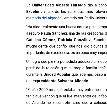
La
Universidad Alberto Hurtado
dio a cono
Excelencia
, una de las instancias más releva
memoria del algodón”,
emitido por Radio Univers
“Ha sido realmente una buena noticia para desp
aseguró
Paula Sánchez
, una de las creadoras 
Catalina Gómez, Patricia González, Euseb
mucha gente que confió, que nos dio algunas d
importante, de excelencia, es un paso muy impor
Un logro que para la periodista adquiere una dobl
partir de la relación que su propia familia tení
durante la
Unidad Popular
que, además, pasó a 
del
expresidente Salvador Allende
.
“El año 2009 mi papá estaba muy enfermo de c
tenía que ver con que él fue interventor de la f
de Allende no a controlar, sino que a colabo