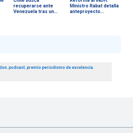
de
Chile busca
Reforma al INDH:
recuperarse ante
Ministro Rabat detalla
Venezuela tras un
anteproyecto…
duro…
odon
,
podcast
,
premio periodismo de excelencia
,