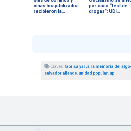
Más de 80 niños y
Oficialismo se divi
niñas hospitalizados
por caso “test de
recibieron la…
drogas”: UDI…
Claves:
fabrica yarur
,
la memoria del alg
salvador allende
,
unidad popular
,
up