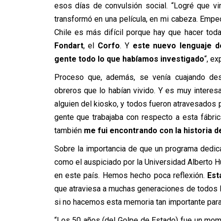
esos días de convulsión social. “Logré que v
transformó en una película, en mi cabeza. Empe
Chile es más difícil porque hay que hacer to
Fondart
, el
Corfo
. Y
este nuevo lenguaje d
gente todo lo que habíamos investigado
“, ex
Proceso que, además, se venía cuajando de
obreros que lo habían vivido. Y es muy interes
alguien del kiosko, y todos fueron atravesados p
gente que trabajaba con respecto a esta fábr
también
me fui encontrando con la historia de
Sobre la importancia de que un programa dedi
como el auspiciado por la Universidad Alberto 
en este país. Hemos hecho poca reflexión.
Est
que atraviesa a muchas generaciones de todos l
si no hacemos esta memoria tan importante para 
“Los 50 años (del Golpe de Estado) fue un mome