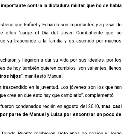
importante contra la dictadura militar que no se había
ostiene que Rafael y Eduardo son importantes y a pesar de
r de ellos “surge el Día del Joven Combatiente que se
e ya trasciende a la familia y es asumido por muchos
ucharon y llegaron a dar su vida por sus ideales, por los
nes de hoy también quieren cambios, son valientes, llenos
ros hijos
”, manifestó Manuel.
 trascendido en la juventud
. Los jóvenes son los que han
a que cree en que esto hay que cambiarlo”, complementó.
 fueron condenados recién en agosto del 2010,
tras casi
 por parte de Manuel y Luisa por encontrar un poco de
 Toledo Puente recibieron siete años de prisión y Jorge