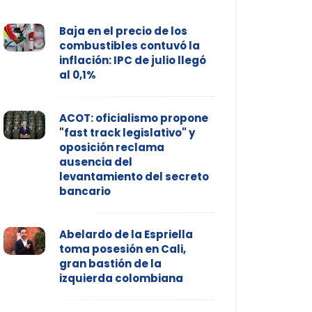
Baja en el precio de los
combustibles contuvó la
inflación: IPC de julio llegó
al 0,1%
ACOT: oficialismo propone
"fast track legislativo" y
oposición reclama
ausencia del
levantamiento del secreto
bancario
Abelardo de la Espriella
toma posesión en Cali,
gran bastión de la
izquierda colombiana