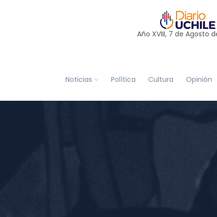
Año XVIII, 7 de
Agosto
d
Noticias
Política
Cultura
Opinión