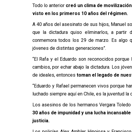
Todo lo anterior
creó un clima de movilización 
visto en los primeros 10 años del régimen.
A 40 años del asesinato de sus hijos, Manuel s
que la dictadura quiso eliminarlos, a parti
conmemora todos los 29 de marzo. Es algo qu
jóvenes de distintas generaciones”.
“El Rafa y el Eduardo son reconocidos porque l
cambios, por echar abajo la dictadura. Los jóve
de ideales, entonces
toman el legado de nuest
“
Eduardo y Rafael permanecen vivos porque han
luchado siempre aquí en Chile, es la juventud l
Los asesinos de los hermanos Vergara Toledo
30 años de impunidad y una lucha incansable
justicia.
Los policías Alex Ambler Hinojosa y Francisco