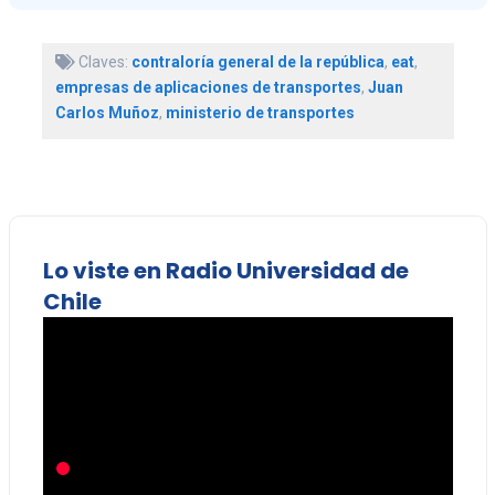
Claves:
contraloría general de la república
,
eat
,
empresas de aplicaciones de transportes
,
Juan
Carlos Muñoz
,
ministerio de transportes
Lo viste en Radio Universidad de
Chile