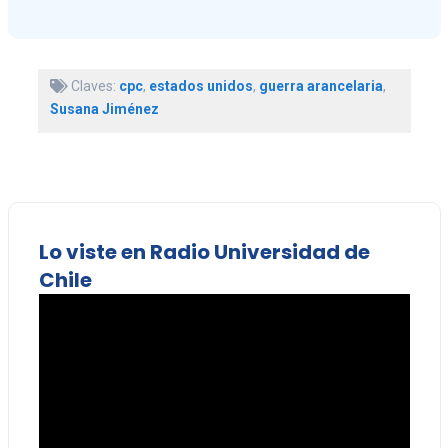
Claves:
cpc
,
estados unidos
,
guerra arancelaria
,
Susana Jiménez
Lo viste en Radio Universidad de
Chile