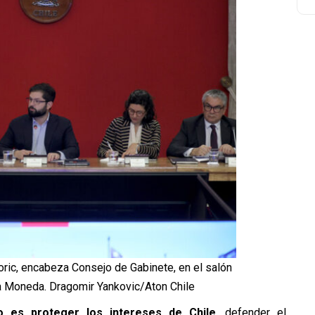
oric, encabeza Consejo de Gabinete, en el salón
a Moneda. Dragomir Yankovic/Aton Chile
no es proteger los intereses de Chile
, defender el