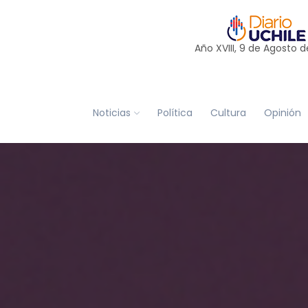
Año XVIII, 9 de
Agosto
d
Noticias
Política
Cultura
Opinión