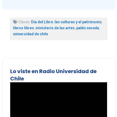
Claves:
Día del Libro
,
las culturas y el patrimonio
,
libros libres
,
ministerio de las artes
,
pablo neruda
,
universidad de chile
Lo viste en Radio Universidad de
Chile