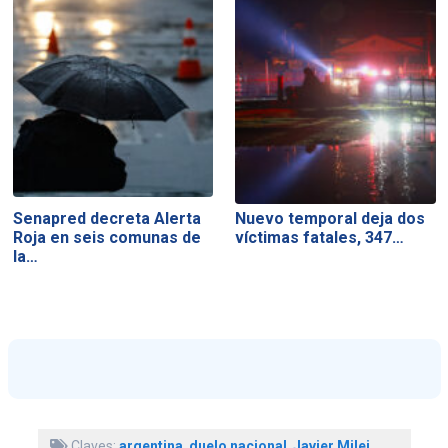
Senapred decreta Alerta
Nuevo temporal deja dos
Roja en seis comunas de
víctimas fatales, 347…
la…
Claves:
argentina
,
duelo nacional
,
Javier Milei
,