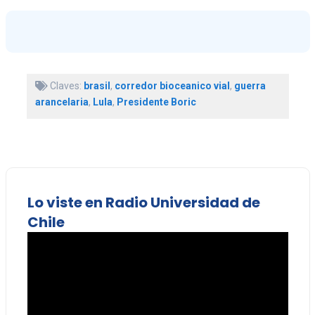
Claves:
brasil
,
corredor bioceanico vial
,
guerra
arancelaria
,
Lula
,
Presidente Boric
Lo viste en Radio Universidad de
Chile