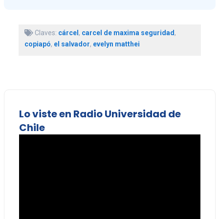
Claves:
cárcel
,
carcel de maxima seguridad
,
copiapó
,
el salvador
,
evelyn matthei
Lo viste en Radio Universidad de
Chile