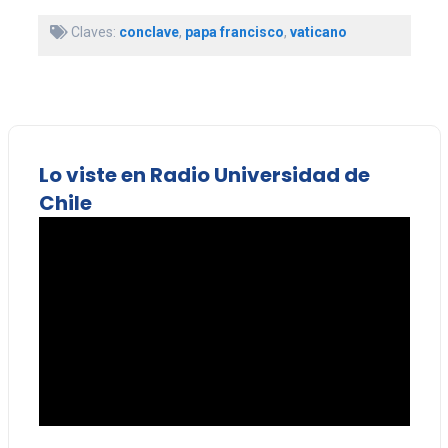
Claves:
conclave
,
papa francisco
,
vaticano
Lo viste en Radio Universidad de
Chile