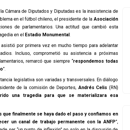
la Cámara de Diputados y Diputadas es la inasistencia de
blema en el fútbol chileno, el presidente de la
Asociación
ciones de parlamentarios. Una actitud que cambió esta
ragedia en el
Estadio Monumental
.
 asistió por primera vez en mucho tiempo para adelantar
dios. Incluso, comprometió su asistencia a próximas
rlamentarios, remarcó que siempre “
respondemos todas
to
”.
stancia legislativa son variadas y transversales. En diálogo
esidente de la comisión de Deportes,
Andrés Celis
(RN)
ido una tragedia para que se materializara esa
 que finalmente se haya dado el paso y confiamos en
ecer un canal de trabajo permanente con la ANFP
”,
de ser “un punto de inflexión” no solo en la discusión de