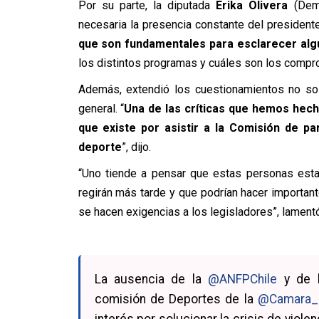
Por su parte, la diputada
Erika Olivera
(Demó
necesaria la presencia constante del president
que son fundamentales para esclarecer alg
los distintos programas y cuáles son los compr
Además, extendió los cuestionamientos no sol
general. “
Una de las críticas que hemos hech
que existe por asistir a la Comisión de pa
deporte
”, dijo.
“Uno tiende a pensar que estas personas esta
regirán más tarde y que podrían hacer importan
se hacen exigencias a los legisladores”, lamentó
La ausencia de la
@ANFPChile
y de l
comisión de Deportes de la
@Camara_
interés por solucionar la crisis de viol