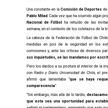
Una constante en la
Comisión de Deportes
de 
Pablo Milad
. Cada vez que ha ocurrido algún pro
Nacional de Fútbol
ha rehuido de las invita
semana, en el contexto de los coletazos de la t
La cabeza de la Federación de Fútbol de Chile
medidas en pos de la seguridad en los esta
comisiones y, ante las críticas de diversos pa
sus inquietudes, se las mandamos por escri
Pero los dardos a su postura al interior de la in
con
Radio y Diario Universidad de Chile
, el pr
afirmó que lamentaba “
que se haya requer
comparecencia
”.
“Sin embargo, más allá de lo tardío,
destacamos
que esta sea una oportunidad para establ
señaló el parlamentario, agregando que esto pue