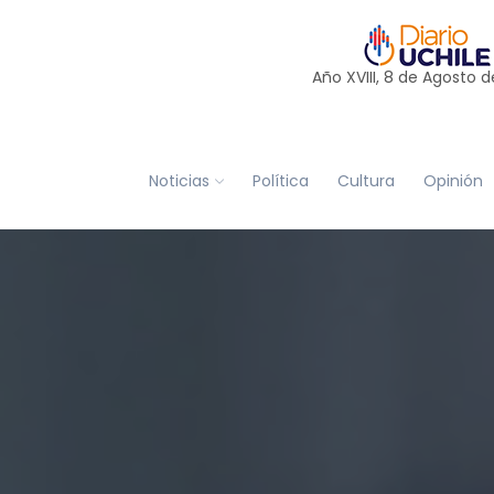
Año XVIII, 8 de
Agosto
d
Noticias
Política
Cultura
Opinión