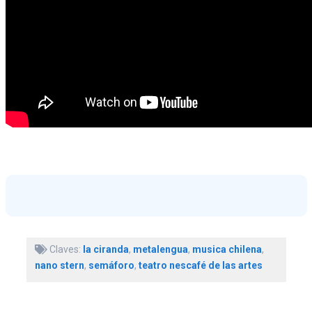
Claves:
la ciranda
,
metalengua
,
musica chilena
,
nano stern
,
semáforo
,
teatro nescafé de las artes