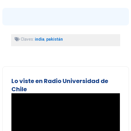
Claves:
india
,
pakistán
Lo viste en Radio Universidad de
Chile