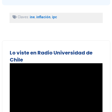
Claves:
ine
,
inflación
,
ipc
Lo viste en Radio Universidad de
Chile