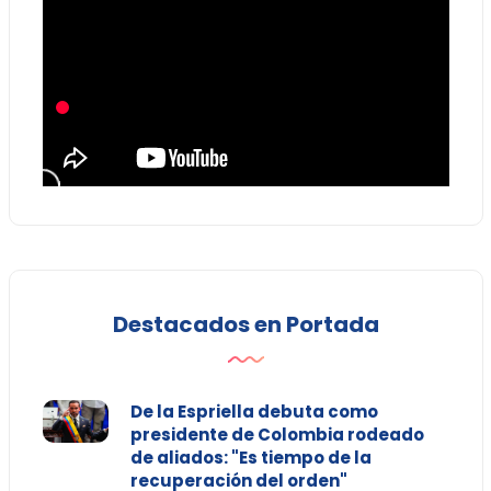
Destacados en Portada
De la Espriella debuta como
presidente de Colombia rodeado
de aliados: "Es tiempo de la
recuperación del orden"