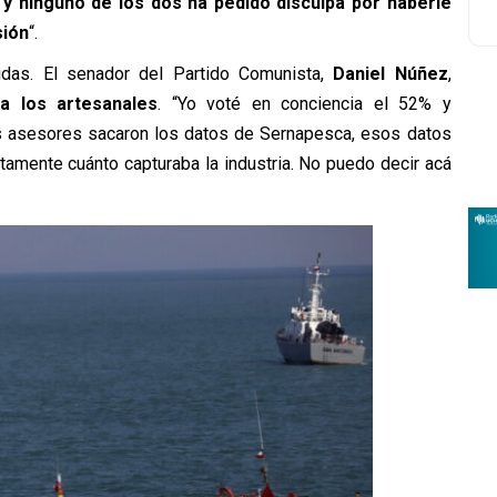
 y ninguno de los dos ha pedido disculpa por haberle
sión
“.
idas. El senador del Partido Comunista,
Daniel Núñez
,
ra los artesanales
. “Yo voté en conciencia el 52% y
s asesores sacaron los datos de Sernapesca, esos datos
amente cuánto capturaba la industria. No puedo decir acá