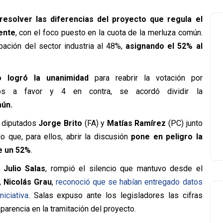
resolver las diferencias del proyecto que regula el
ente
, con el foco puesto en la cuota de la merluza común.
ipación del sector industria al 48%,
asignando el 52% al
o logró la unanimidad
para reabrir la votación por
tos a favor y 4 en contra, se acordó dividir la
mún.
s diputados
Jorge Brito
(FA) y
Matías Ramírez
(PC) junto
 que, para ellos, abrir la discusión
pone en peligro la
e un 52%
.
,
Julio Salas
, rompió el silencio que mantuvo desde el
,
Nicolás Grau
,
reconoció que se habían entregado datos
iciativa
. Salas expuso ante los legisladores las cifras
parencia en la tramitación del proyecto.