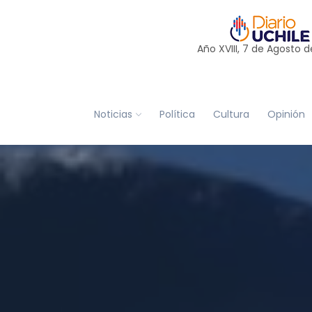
Año XVIII, 7 de
Agosto
d
Noticias
Política
Cultura
Opinión