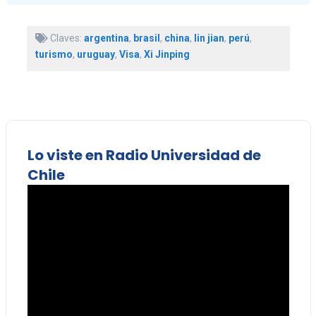
Claves:
argentina
,
brasil
,
china
,
lin jian
,
perú
,
turismo
,
uruguay
,
Visa
,
Xi Jinping
Lo viste en Radio Universidad de
Chile