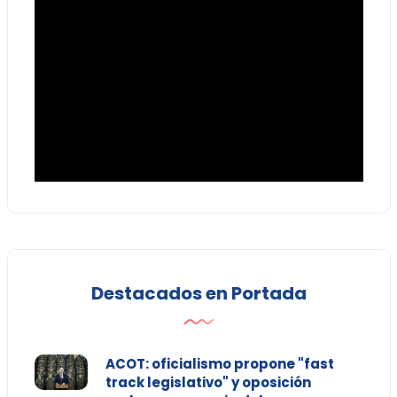
Destacados en Portada
ACOT: oficialismo propone "fast
track legislativo" y oposición