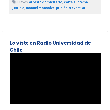
Claves:
arresto domiciliario
,
corte suprema
,
justicia
,
manuel monsalve
,
prisión preventiva
Lo viste en Radio Universidad de
Chile