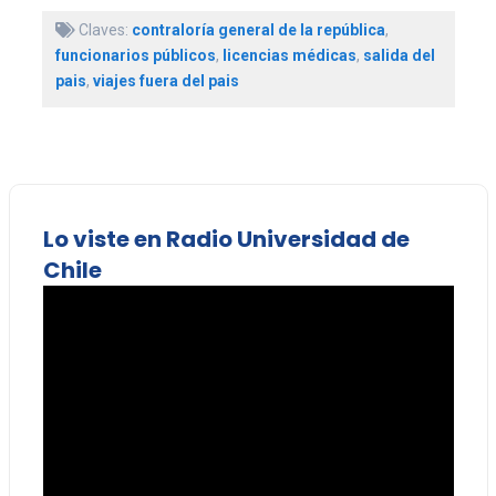
Claves:
contraloría general de la república
,
funcionarios públicos
,
licencias médicas
,
salida del
pais
,
viajes fuera del pais
Lo viste en Radio Universidad de
Chile