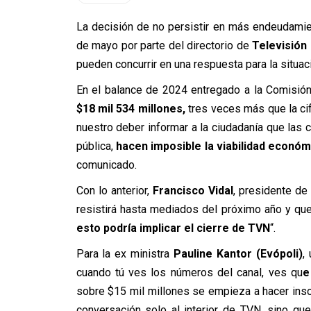
La decisión de no persistir en más endeudamient
de mayo por parte del directorio de
Televisión
pueden concurrir en una respuesta para la situaci
En el balance de 2024 entregado a la Comisión
$18 mil 534 millones,
tres veces más que la ci
nuestro deber informar a la ciudadanía que las 
pública,
hacen imposible la viabilidad econó
comunicado.
Con lo anterior,
Francisco Vidal
, presidente de 
resistirá hasta mediados del próximo año y qu
esto podría implicar el cierre de TVN
“.
Para la ex ministra
Pauline Kantor (Evópoli)
,
cuando tú ves los números del canal, ves qu
e
sobre $15 mil millones se empieza a hacer inso
conversación solo al interior de TVN, sino qu