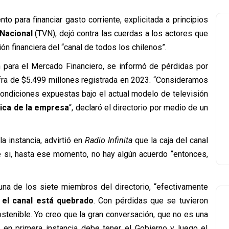
o para financiar gasto corriente, explicitada a principios
 Nacional
(TVN), dejó contra las cuerdas a los actores que
ón financiera del “canal de todos los chilenos”.
 para el Mercado Financiero, se informó de pérdidas por
fra de $5.499 millones registrada en 2023. “Consideramos
condiciones expuestas bajo el actual modelo de televisión
mica de la empresa
“, declaró el directorio por medio de un
la instancia, advirtió en
Radio Infinita
que la caja del canal
e si, hasta ese momento, no hay algún acuerdo “entonces,
 una de los siete miembros del directorio, “efectivamente
 el canal está quebrado
. Con pérdidas que se tuvieron
stenible. Yo creo que la gran conversación, que no es una
e en primera instancia debe tener el Gobierno y luego el