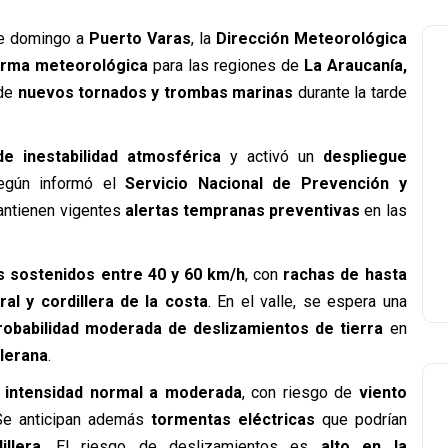
e domingo a
Puerto Varas
, la
Dirección Meteorológica
arma meteorológica
para las regiones de
La Araucanía,
 de
nuevos tornados y trombas marinas
durante la tarde
e inestabilidad atmosférica
y activó un
despliegue
Según informó el
Servicio Nacional de Prevención y
antienen vigentes
alertas tempranas preventivas
en las
s sostenidos entre 40 y 60 km/h
, con
rachas de hasta
oral y cordillera de la costa
. En el valle, se espera una
robabilidad moderada de deslizamientos de tierra
en
llerana
.
 intensidad normal a moderada
, con riesgo de
viento
Se anticipan además
tormentas eléctricas
que podrían
illera
. El riesgo de deslizamientos es
alto en la