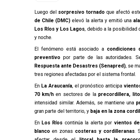
Luego del
sorpresivo tornado
que afectó est
de Chile (DMC)
elevó la alerta y emitió una
al
Los Ríos y Los Lagos
, debido a la posibilidad
y noche.
El fenómeno está asociado a
condiciones d
preventivo
por parte de las autoridades. 
Respuesta ante Desastres (Senapred)
, se m
tres regiones afectadas por el sistema frontal.
En
La Araucanía
, el pronóstico anticipa
viento
70 km/h
en sectores de la
precordillera, lit
intensidad similar. Además, se mantiene una
p
gran parte del territorio, y
baja en la zona cordi
En
Los Ríos
continúa la alerta por
vientos de
blanco
en zonas
costeras y cordilleranas
. 
afectar desde el
litoral hasta la precord