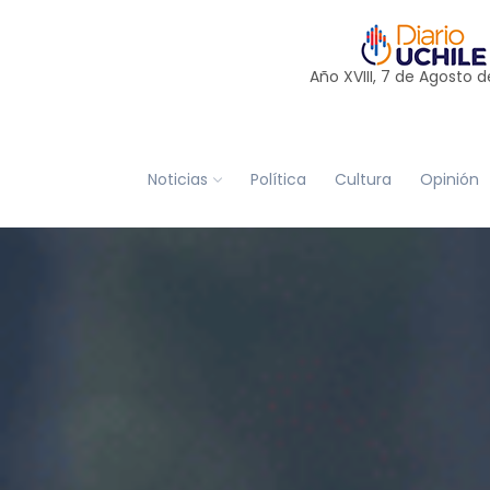
Año XVIII, 7 de
Agosto
d
Noticias
Política
Cultura
Opinión