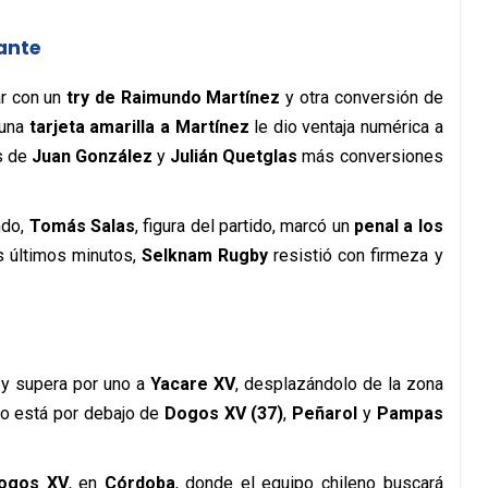
ante
ar con un
try de Raimundo Martínez
y otra conversión de
 una
tarjeta amarilla a Martínez
le dio ventaja numérica a
es de
Juan González
y
Julián Quetglas
más conversiones
ndo,
Tomás Salas
, figura del partido, marcó un
penal a los
os últimos minutos,
Selknam Rugby
resistió con firmeza y
y supera por uno a
Yacare XV
, desplazándolo de la zona
olo está por debajo de
Dogos XV (37)
,
Peñarol
y
Pampas
ogos XV
, en
Córdoba
, donde el equipo chileno buscará