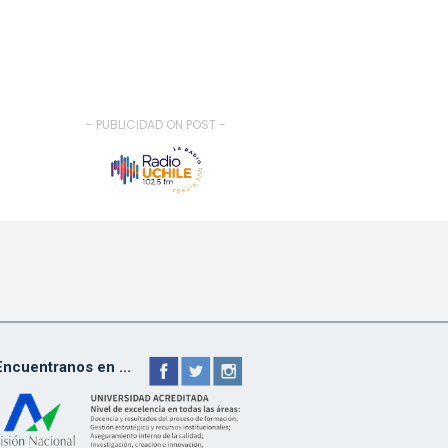
- PUBLICIDAD ON POST -
Encuentranos en ...