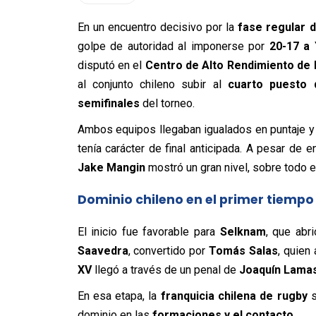
En un encuentro decisivo por la
fase regular 
golpe de autoridad al imponerse por
20-17 a
disputó en el
Centro de Alto Rendimiento de
al conjunto chileno subir al
cuarto puesto 
semifinales
del torneo.
Ambos equipos llegaban igualados en puntaje y c
tenía carácter de final anticipada. A pesar de e
Jake Mangin
mostró un gran nivel, sobre todo e
Dominio chileno en el primer tiempo
El inicio fue favorable para
Selknam
, que abr
Saavedra
, convertido por
Tomás Salas
, quien
XV
llegó a través de un penal de
Joaquín Lama
En esa etapa, la
franquicia chilena de rugby
s
dominio en las
formaciones y el contacto
.