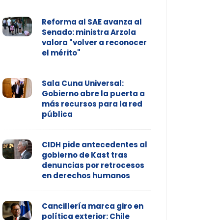
Reforma al SAE avanza al
Senado: ministra Arzola
valora "volver a reconocer
el mérito"
Sala Cuna Universal:
Gobierno abre la puerta a
más recursos para la red
pública
CIDH pide antecedentes al
gobierno de Kast tras
denuncias por retrocesos
en derechos humanos
Cancillería marca giro en
política exterior: Chile