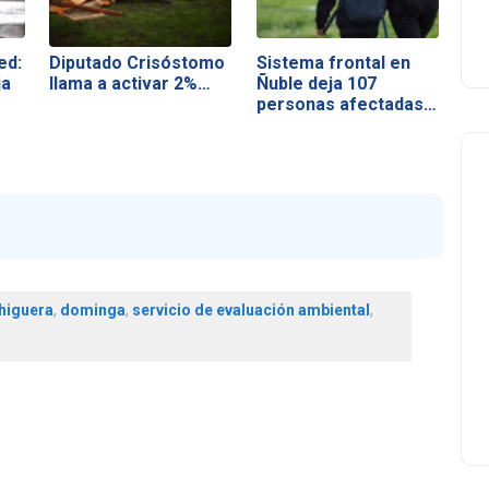
ed:
Diputado Crisóstomo
Sistema frontal en
ja
llama a activar 2%…
Ñuble deja 107
personas afectadas…
higuera
,
dominga
,
servicio de evaluación ambiental
,