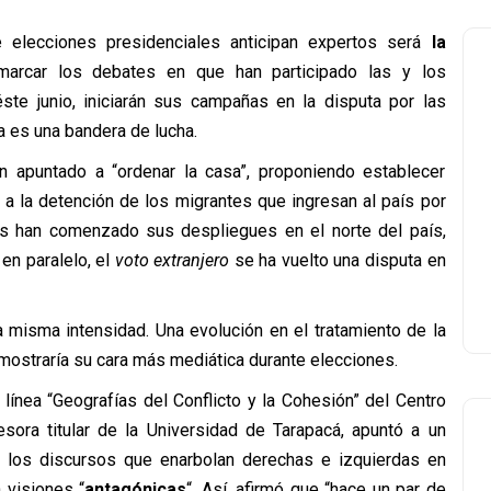
 elecciones presidenciales anticipan expertos será
la
arcar los debates en que han participado las y los
éste junio, iniciarán sus campañas en la disputa por las
a es una bandera de lucha.
n apuntado a “ordenar la casa”, proponiendo establecer
 a la detención de los migrantes que ingresan al país por
is han comenzado sus despliegues en el norte del país,
en paralelo, el
voto extranjero
se ha vuelto una disputa en
 misma intensidad. Una evolución en el tratamiento de la
 mostraría su cara más mediática durante elecciones.
 línea “Geografías del Conflicto y la Cohesión” del Centro
sora titular de la Universidad de Tarapacá, apuntó a un
re los discursos que enarbolan derechas e izquierdas en
 visiones “
antagónicas
“. Así, afirmó que “hace un par de