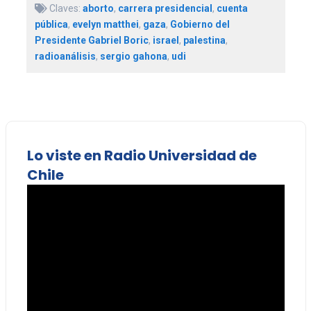
Claves:
aborto
,
carrera presidencial
,
cuenta
pública
,
evelyn matthei
,
gaza
,
Gobierno del
Presidente Gabriel Boric
,
israel
,
palestina
,
radioanálisis
,
sergio gahona
,
udi
Lo viste en Radio Universidad de
Chile