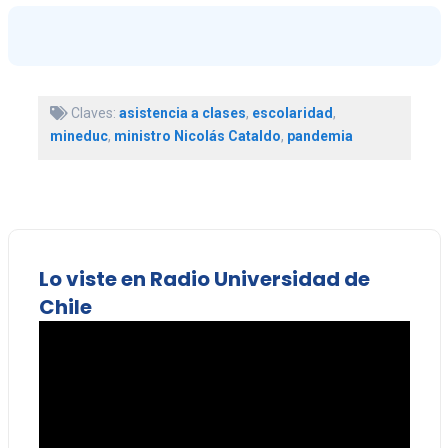
Claves:
asistencia a clases
,
escolaridad
,
mineduc
,
ministro Nicolás Cataldo
,
pandemia
Lo viste en Radio Universidad de
Chile