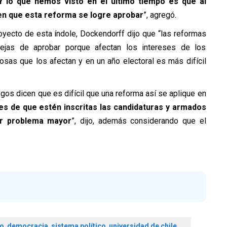
Y lo que hemos visto en el último tiempo es que al
en que esta reforma se logre aprobar
”, agregó.
yecto de esta índole, Dockendorff dijo que “las reformas
ejas de aprobar porque afectan los intereses de los
sas que los afectan y en un año electoral es más difícil
gos dicen que es difícil que una reforma así se aplique en
es de que estén inscritas las candidaturas y armados
er problema mayor
”, dijo, además considerando que el
mo
,
democracia
,
sistema político
,
universidad de chile