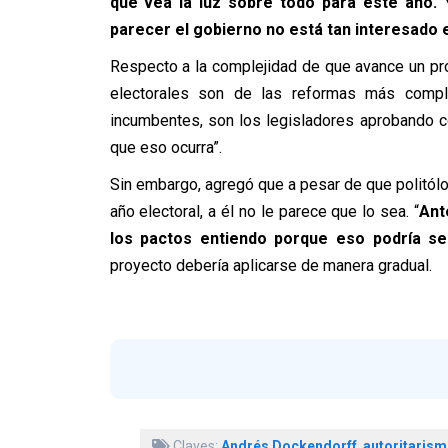
que vea la luz sobre todo para este año. 
parecer el gobierno no está tan interesado 
Respecto a la complejidad de que avance un pro
electorales son de las reformas más compl
incumbentes, son los legisladores aprobando co
que eso ocurra”.
Sin embargo, agregó que a pesar de que politólo
año electoral, a él no le parece que lo sea. “
Ant
los pactos entiendo porque eso podría s
proyecto debería aplicarse de manera gradual.
Claves:
Andrés Dockendorff
,
autoritaris