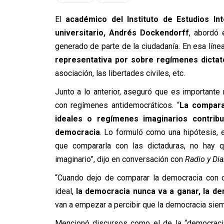
El
académico del Instituto de Estudios Int
universitario, Andrés Dockendorff
, abordó 
generado de parte de la ciudadanía. En esa líne
representativa por sobre regímenes dictat
asociación, las libertades civiles, etc.
Junto a lo anterior, aseguró que es importante
con regímenes antidemocráticos. “
La compara
ideales o regímenes imaginarios contribu
democracia
. Lo formuló como una hipótesis, e
que compararla con las dictaduras, no hay 
imaginario”, dijo en conversación con
Radio y Dia
“Cuando dejo de comparar la democracia con c
ideal,
la democracia nunca va a ganar, la de
van a empezar a percibir que la democracia siem
Mencionó discursos como el de la “democraci