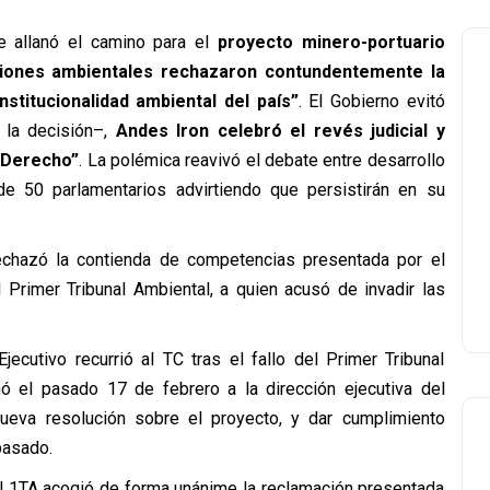
 allanó el camino para el
proyecto minero-portuario
aciones ambientales rechazaron contundentemente la
nstitucionalidad ambiental del país”
. El Gobierno evitó
 la decisión–,
Andes Iron celebró el revés judicial y
e Derecho”
. La polémica reavivó el debate entre desarrollo
e 50 parlamentarios advirtiendo que persistirán en su
rechazó la contienda de competencias presentada por el
 Primer Tribunal Ambiental, a quien acusó de invadir las
cutivo recurrió al TC tras el fallo del Primer Tribunal
nó el pasado 17 de febrero a la dirección ejecutiva del
nueva resolución sobre el proyecto, y dar cumplimiento
pasado.
el 1TA acogió de forma unánime la reclamación presentada