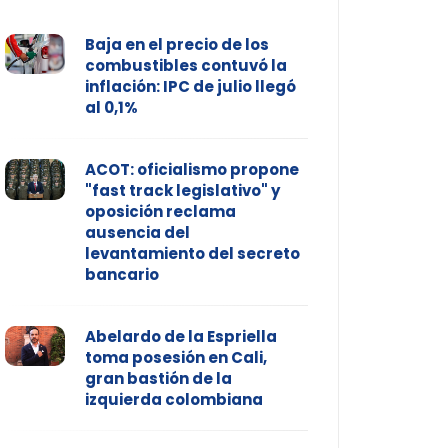
Baja en el precio de los
combustibles contuvó la
inflación: IPC de julio llegó
al 0,1%
ACOT: oficialismo propone
"fast track legislativo" y
oposición reclama
ausencia del
levantamiento del secreto
bancario
Abelardo de la Espriella
toma posesión en Cali,
gran bastión de la
izquierda colombiana