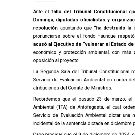
Ante el
fallo del Tribunal Constitucional
que
Dominga
,
diputadas oficialistas y organiz
resolución
, apuntando que
“ha destruido la i
pronunciarse sobre el fondo –aunque respetó
acusó al Ejecutivo de “vulnerar el Estado d
económico y protección ambiental, con más d
oposición al proyecto.
La Segunda Sala del Tribunal Constitucional 
Servicio de Evaluación Ambiental en contra del
atribuciones del Comité de Ministros.
Recordemos que el pasado 23 de marzo, el Eje
Ambiental (1TA) de Antofagasta, el cual orde
Servicio de Evaluación Ambiental dictar una 
incidental de la sentencia dictada en diciembre 
Cabe precisar que el 9 de diciembre de 2024, 