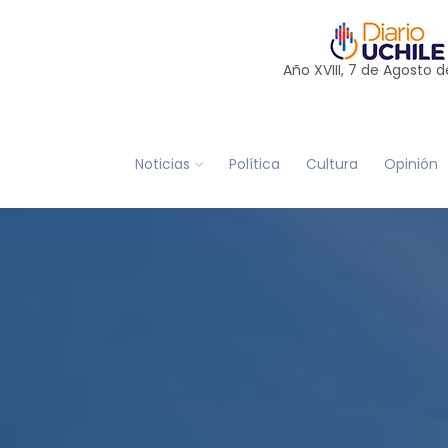
Año XVIII, 7 de
Agosto
d
Noticias
Política
Cultura
Opinión