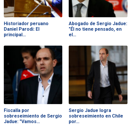
Historiador peruano
Abogado de Sergio Jadue:
Daniel Parodi: El
"Él no tiene pensado, en
principal…
el…
Fiscalía por
Sergio Jadue logra
sobreseimiento de Sergio
sobreseimiento en Chile
Jadue: "Vamos…
por…