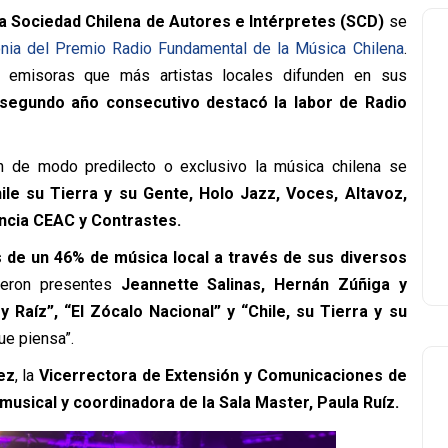
la Sociedad Chilena de Autores e Intérpretes (SCD)
se
nia del Premio Radio Fundamental de la Música Chilena
.
s emisoras que más artistas locales difunden en sus
segundo año consecutivo destacó la labor de Radio
n de modo predilecto o exclusivo la música chilena se
hile su Tierra y su Gente, Holo Jazz, Voces, Altavoz,
ncia CEAC y Contrastes.
de un 46% de música local a través de sus diversos
vieron presentes
Jeannette Salinas, Hernán Zúñiga y
 Raíz”, “El Zócalo Nacional” y “Chile, su Tierra y su
ue piensa”.
ez
, la
Vicerrectora de Extensión y Comunicaciones de
usical y coordinadora de la Sala Master, Paula Ruíz.