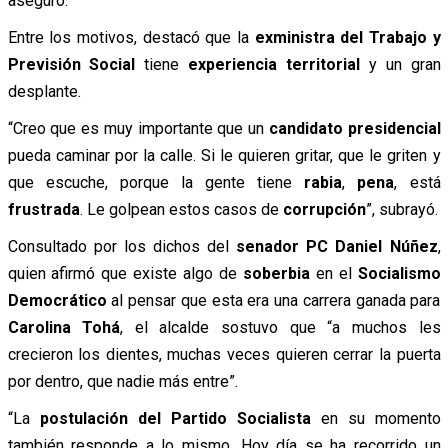
aseguró.
Entre los motivos, destacó que la
exministra del Trabajo y
Previsión Social
tiene
experiencia territorial
y un gran
desplante.
“Creo que es muy importante que un
candidato presidencial
pueda caminar por la calle. Si le quieren gritar, que le griten y
que escuche, porque la gente tiene
rabia
,
pena
, está
frustrada
. Le golpean estos casos de
corrupción
”, subrayó.
Consultado por los dichos del
senador PC Daniel Núñez
,
quien afirmó que existe algo de
soberbia
en el
Socialismo
Democrático
al pensar que esta era una carrera ganada para
Carolina Tohá
, el alcalde sostuvo que “a muchos les
crecieron los dientes, muchas veces quieren cerrar la puerta
por dentro, que nadie más entre”.
“La
postulación del Partido Socialista
en su momento
también responde a lo mismo. Hoy día se ha recorrido un