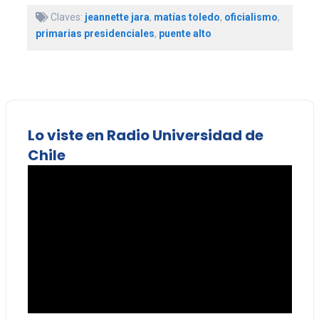
Claves:
jeannette jara
,
matías toledo
,
oficialismo
,
primarias presidenciales
,
puente alto
Lo viste en Radio Universidad de
Chile