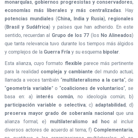
monarquías
,
gobiernos progresistas y conservadores
,
economías más liberales y más centralizadas
. Hay
potencias mundiales
(
China, India y Rusia
),
regionales
(
Brasil y Sudáfrica
) y países que han adherido. En este
sentido, recuerdan al
Grupo de los 77
(los
No Alineados
)
que tanta relevancia tuvo durante los tiempos más álgidos
y complejos de la
Guerra Fría
y su esquema
bipolar
.
Esta alianza, cuyo formato
flexible
parece más pertinente
para la realidad
compleja y cambiante
del mundo actual,
llamada a veces también “
multilateralismo a la carta
“, de
“
geometría variable
” o “
coaliciones de voluntarios
“, se
basa en: a)
interés común
, no ideología común; b)
participación variable o selectiva
; c)
adaptabilidad
; d)
preserva mayor grado de soberanía nacional
que una
alianza formal; e)
multilateralismo ad hoc
al incluir
diversos actores de acuerdo al tema; f)
Complementaria
,