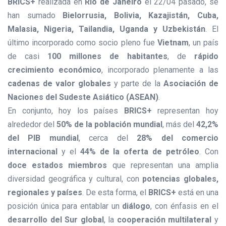
BRICS+
realizada en
Río de Janeiro
el 22/04 pasado, se
han sumado
Bielorrusia, Bolivia, Kazajistán, Cuba,
Malasia, Nigeria, Tailandia, Uganda y Uzbekistán
. El
último incorporado como socio pleno fue
Vietnam
, un país
de casi
100 millones de habitantes
, de
rápido
crecimiento económico
, incorporado plenamente a las
cadenas de valor globales
y parte de la
Asociación de
Naciones del Sudeste Asiático (ASEAN)
.
En conjunto, hoy los países
BRICS+
representan hoy
alrededor del
50% de la población mundial
, más del
42,2%
del PIB mundial
, cerca del
28% del comercio
internacional
y el
44% de la oferta de petróleo
. Con
doce estados miembros
que representan una amplia
diversidad geográfica y cultural, con
potencias globales,
regionales y países
. De esta forma, el
BRICS+
está en una
posición única para entablar un
diálogo
, con énfasis en el
desarrollo del Sur global
, la
cooperación multilateral
y