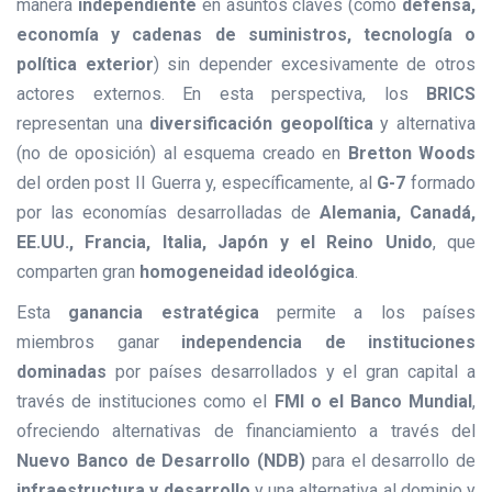
manera
independiente
en asuntos claves (como
defensa,
economía y cadenas de suministros, tecnología o
política exterior
) sin depender excesivamente de otros
actores externos. En esta perspectiva, los
BRICS
representan una
diversificación geopolítica
y alternativa
(no de oposición) al esquema creado en
Bretton Woods
del orden post II Guerra y, específicamente, al
G-7
formado
por las economías desarrolladas de
Alemania, Canadá,
EE.UU., Francia, Italia, Japón y el Reino Unido
, que
comparten gran
homogeneidad ideológica
.
Esta
ganancia estratégica
permite a los países
miembros ganar
independencia de instituciones
dominadas
por países desarrollados y el gran capital a
través de instituciones como el
FMI o el Banco Mundial
,
ofreciendo alternativas de financiamiento a través del
Nuevo Banco de Desarrollo (NDB)
para el desarrollo de
infraestructura y desarrollo
y una alternativa al dominio y