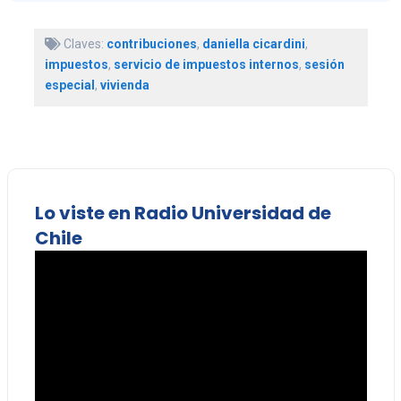
Claves:
contribuciones
,
daniella cicardini
,
impuestos
,
servicio de impuestos internos
,
sesión
especial
,
vivienda
Lo viste en Radio Universidad de
Chile