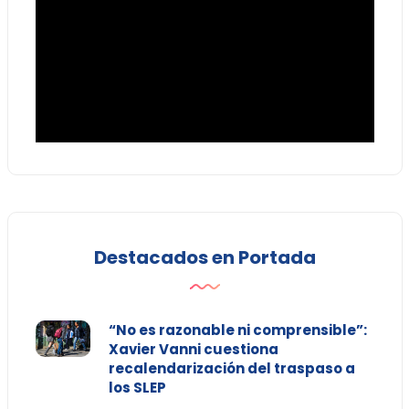
Destacados en Portada
“No es razonable ni comprensible”:
Xavier Vanni cuestiona
recalendarización del traspaso a
los SLEP