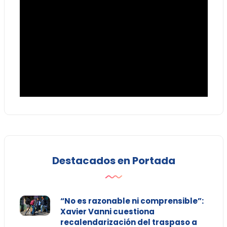
Destacados en Portada
“No es razonable ni comprensible”:
Xavier Vanni cuestiona
recalendarización del traspaso a