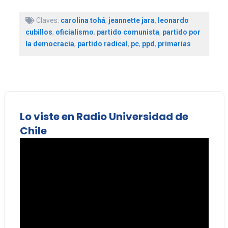
Claves:
carolina tohá
,
jeannette jara
,
leonardo
cubillos
,
oficialismo
,
partido comunista
,
partido por
la democracia
,
partido radical
,
pc
,
ppd
,
primarias
Lo viste en Radio Universidad de
Chile