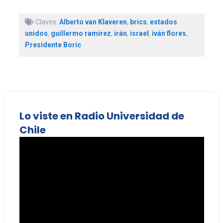
Claves:
Alberto van Klaveren
,
brics
,
estados
unidos
,
guillermo ramírez
,
irán
,
israel
,
iván flores
,
Presidente Boric
Lo viste en Radio Universidad de
Chile